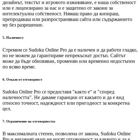
дизайнът, текстът и игровото изживяване, е наша собственост
или е лицензирано за нас и е защитено от закони за
интелектуална собственост. Нямаш право да копираш,
препродаваш или разпространяваш сайта или съдържанието
му без разрешение.
5. Наличност
Стремим се Sudoku Online Pro да е наличен и да работи гладко,
но не можем да гарантираме непрекъснат достъп. Сайтът
може да бъде обновяван, променян или временно недостъпен
по всяко време.
6. Откази от отговорност
Sudoku Online Pro се предоставя "както е" и "според
наличността". Не даваме гаранции от какъвто и да е вид
относно точност, надеждност или пригодност за конкретна
цел.
7. Ограничение на отговорността
В максималната степен, позволена от закона, Sudoku Online
Pro и неговият екип не носят отговорност за каквито и да е