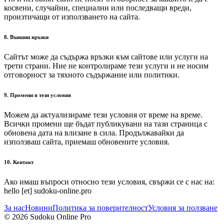
косвени, случайни, специални или последващи вреди,
произтичащи от използването на сайта.
8. Външни връзки
Сайтът може да съдържа връзки към сайтове или услуги на
трети страни. Ние не контролираме тези услуги и не носим
отговорност за тяхното съдържание или политики.
9. Промени в тези условия
Можем да актуализираме тези условия от време на време.
Всички промени ще бъдат публикувани на тази страница с
обновена дата на влизане в сила. Продължавайки да
използваш сайта, приемаш обновените условия.
10. Контакт
Ако имаш въпроси относно тези условия, свържи се с нас на:
hello [et] sudoku-online.pro
За нас
Новини
Политика за поверителност
Условия за ползване
© 2026 Sudoku Online Pro