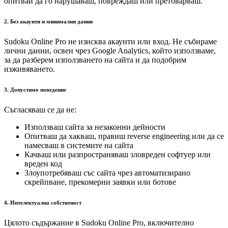
опитвай да го нарушаваш, повреждаш или претоварваш.
2. Без акаунти и минимални данни
Sudoku Online Pro не изисква акаунти или вход. Не събираме
лични данни, освен чрез Google Analytics, който използваме,
за да разберем използването на сайта и да подобрим
изживяването.
3. Допустимо поведение
Съгласяваш се да не:
Използваш сайта за незаконни дейности
Опитваш да хакваш, правиш reverse engineering или да се
намесваш в системите на сайта
Качваш или разпространяваш зловреден софтуер или
вреден код
Злоупотребяваш със сайта чрез автоматизирано
скрейпване, прекомерни заявки или ботове
4. Интелектуална собственост
Цялото съдържание в Sudoku Online Pro, включително