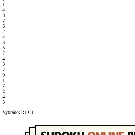
1
4
8
7
6
2
4
3
5
7
4
3
7
9
1
7
2
4
3
Vybráno: R1 C1