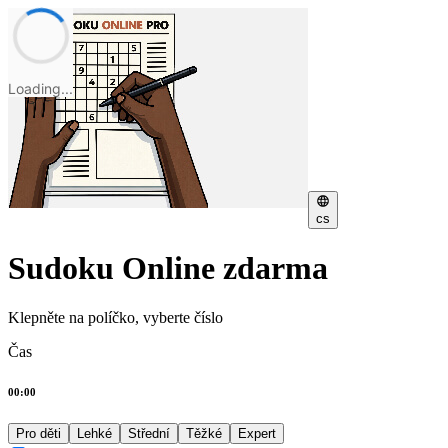
Loading...
cs
Sudoku Online zdarma
Klepněte na políčko, vyberte číslo
Čas
00:00
Pro děti
Lehké
Střední
Těžké
Expert