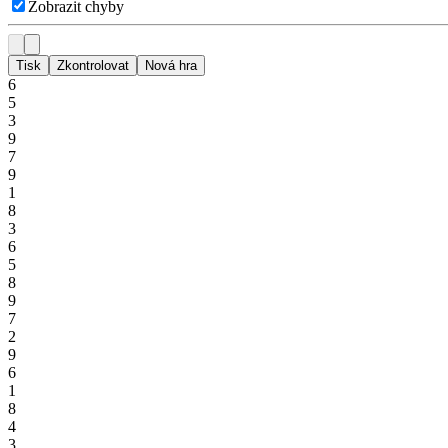
Zobrazit chyby
Tisk
Zkontrolovat
Nová hra
6
5
3
9
7
9
1
8
3
6
5
8
9
7
2
9
6
1
8
4
3