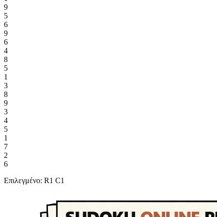
9
5
6
9
6
4
8
5
1
3
8
9
3
4
5
1
7
2
6
Επιλεγμένο: R1 C1