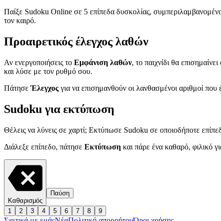
Παίξε Sudoku Online σε 5 επίπεδα δυσκολίας, συμπεριλαμβανομένου
τον καιρό.
Προαιρετικός έλεγχος λαθών
Αν ενεργοποιήσεις το
Εμφάνιση λαθών
, το παιχνίδι θα επισημαίνε
και λύσε με τον ρυθμό σου.
Πάτησε
Έλεγχος
για να επισημανθούν οι λανθασμένοι αριθμοί που έ
Sudoku για εκτύπωση
Θέλεις να λύνεις σε χαρτί; Εκτύπωσε Sudoku σε οποιοδήποτε επίπε
Διάλεξε επίπεδο, πάτησε
Εκτύπωση
και πάρε ένα καθαρό, φιλικό για
Παύση
Καθαρισμός
1
2
3
4
5
6
7
8
9
Σχετικά με εμάς
Νέα
Πολιτική απορρήτου
Όροι χρήσης