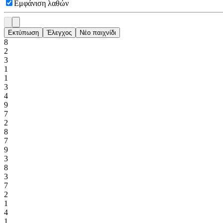
Εμφάνιση λαθών
Εκτύπωση
Έλεγχος
Νέο παιχνίδι
8
2
3
1
1
3
4
9
7
2
8
7
9
3
8
3
7
2
1
4
1