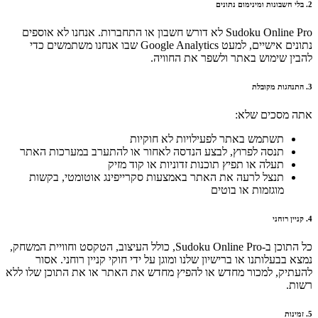
2. בלי חשבונות ומינימום נתונים
Sudoku Online Pro לא דורש חשבון או התחברות. אנחנו לא אוספים
נתונים אישיים, למעט Google Analytics שבו אנחנו משתמשים כדי
להבין שימוש באתר ולשפר את החוויה.
3. התנהגות מקובלת
אתה מסכים שלא:
תשתמש באתר לפעילויות לא חוקיות
תנסה לפרוץ, לבצע הנדסה לאחור או להתערב במערכות האתר
תעלה או תפיץ תוכנות זדוניות או קוד מזיק
תנצל לרעה את האתר באמצעות סקרייפינג אוטומטי, בקשות
מוגזמות או בוטים
4. קניין רוחני
כל התוכן ב-Sudoku Online Pro, כולל העיצוב, הטקסט וחוויית המשחק,
נמצא בבעלותנו או ברישיון שלנו ומוגן על ידי חוקי קניין רוחני. אסור
להעתיק, למכור מחדש או להפיץ מחדש את האתר או את התוכן שלו ללא
רשות.
5. זמינות