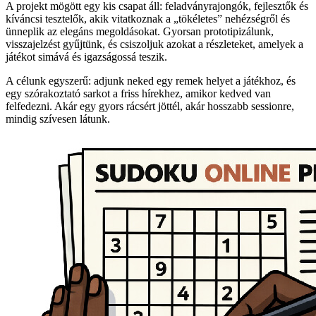
A projekt mögött egy kis csapat áll: feladványrajongók, fejlesztők és
kíváncsi tesztelők, akik vitatkoznak a „tökéletes” nehézségről és
ünneplik az elegáns megoldásokat. Gyorsan prototipizálunk,
visszajelzést gyűjtünk, és csiszoljuk azokat a részleteket, amelyek a
játékot simává és igazságossá teszik.
A célunk egyszerű: adjunk neked egy remek helyet a játékhoz, és
egy szórakoztató sarkot a friss hírekhez, amikor kedved van
felfedezni. Akár egy gyors rácsért jöttél, akár hosszabb sessionre,
mindig szívesen látunk.