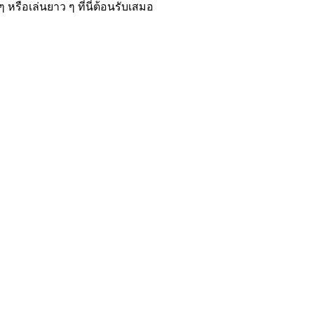
 หรือเล่นยาว ๆ ที่นี่ต้อนรับเสมอ