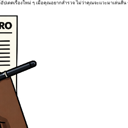
้อัปเดตเรื่องใหม่ ๆ เมื่อคุณอยากสำรวจ ไม่ว่าคุณจะแวะมาเล่นสั้น ๆ