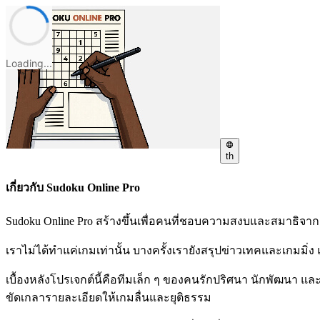
Loading...
th
เกี่ยวกับ Sudoku Online Pro
Sudoku Online Pro สร้างขึ้นเพื่อคนที่ชอบความสงบและสมาธิจากกา
เราไม่ได้ทำแค่เกมเท่านั้น บางครั้งเรายังสรุปข่าวเทคและเกมมิ
เบื้องหลังโปรเจกต์นี้คือทีมเล็ก ๆ ของคนรักปริศนา นักพัฒนา แล
ขัดเกลารายละเอียดให้เกมลื่นและยุติธรรม