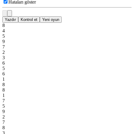
Hataları göster
Yazdır
Kontrol et
Yeni oyun
8
4
5
9
7
2
3
6
5
6
1
8
8
1
7
5
9
2
7
8
3