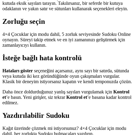
kutuda eksik sayıları tarayın. Takılırsanız, bir seferde bir kutuya
odaklanın ve yakın satır ve sütunları kullanarak seçenekleri eleyin.
Zorluğu seçin
4×4 Çocuklar için modu dahil, 5 zorluk seviyesinde Sudoku Online
oynayın. Süreyi takip etmek ve en iyi zamanınızı geliştirmek için
zamanlayıcıyı kullanın.
İsteğe bağlı hata kontrolü
Hataları göster
seçeneğini açarsanız, aynı sayı bir satırda, sütunda
veya kutuda iki kez göründüğünde oyun çakışmaları vurgular.
Klasik bir deneyim istiyorsanız kapatın ve kendi temponuzda çözün.
Daha önce doldurduğunuz yanlış sayıları vurgulamak için
Kontrol
et
’e basın. Yeni girişler, siz tekrar
Kontrol et
’e basana kadar kontrol
edilmez.
Yazdırılabilir Sudoku
Kağıt üzerinde çözmek mi istiyorsunuz? 4×4 Çocuklar için modu
dahil, her zorlukta Sudoku bulmacaları yazdırın.