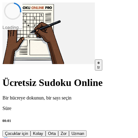
Loading...
tr
Ücretsiz Sudoku Online
Bir hücreye dokunun, bir sayı seçin
Süre
00:01
Çocuklar için
Kolay
Orta
Zor
Uzman