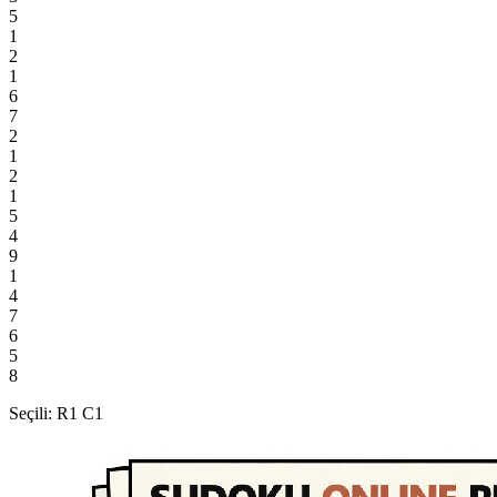
5
1
2
1
6
7
2
1
2
1
5
4
9
1
4
7
6
5
8
Seçili: R1 C1