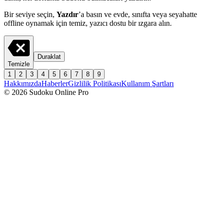
Bir seviye seçin,
Yazdır
’a basın ve evde, sınıfta veya seyahatte
offline oynamak için temiz, yazıcı dostu bir ızgara alın.
Duraklat
Temizle
1
2
3
4
5
6
7
8
9
Hakkımızda
Haberler
Gizlilik Politikası
Kullanım Şartları
© 2026 Sudoku Online Pro