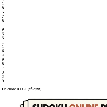
1
8
5
7
8
1
9
3
5
1
1
6
4
9
8
7
3
2
9
Đã chọn: R1 C1 (cố định)