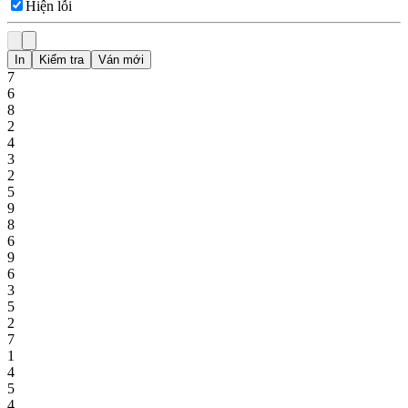
Hiện lỗi
In
Kiểm tra
Ván mới
7
6
8
2
4
3
2
5
9
8
6
9
6
3
5
2
7
1
4
5
4