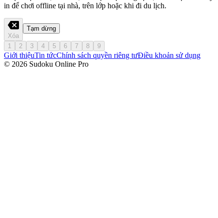
in để chơi offline tại nhà, trên lớp hoặc khi đi du lịch.
Tạm dừng
Xóa
1
2
3
4
5
6
7
8
9
Giới thiệu
Tin tức
Chính sách quyền riêng tư
Điều khoản sử dụng
© 2026 Sudoku Online Pro