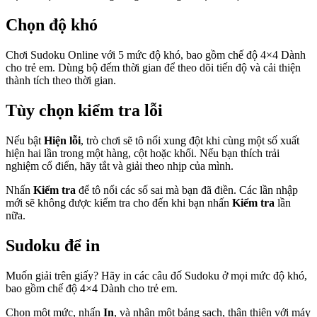
Chọn độ khó
Chơi Sudoku Online với 5 mức độ khó, bao gồm chế độ 4×4 Dành
cho trẻ em. Dùng bộ đếm thời gian để theo dõi tiến độ và cải thiện
thành tích theo thời gian.
Tùy chọn kiểm tra lỗi
Nếu bật
Hiện lỗi
, trò chơi sẽ tô nổi xung đột khi cùng một số xuất
hiện hai lần trong một hàng, cột hoặc khối. Nếu bạn thích trải
nghiệm cổ điển, hãy tắt và giải theo nhịp của mình.
Nhấn
Kiểm tra
để tô nổi các số sai mà bạn đã điền. Các lần nhập
mới sẽ không được kiểm tra cho đến khi bạn nhấn
Kiểm tra
lần
nữa.
Sudoku để in
Muốn giải trên giấy? Hãy in các câu đố Sudoku ở mọi mức độ khó,
bao gồm chế độ 4×4 Dành cho trẻ em.
Chọn một mức, nhấn
In
, và nhận một bảng sạch, thân thiện với máy