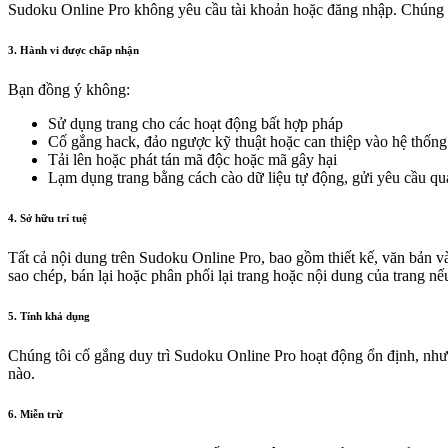
Sudoku Online Pro không yêu cầu tài khoản hoặc đăng nhập. Chúng tôi
3. Hành vi được chấp nhận
Bạn đồng ý không:
Sử dụng trang cho các hoạt động bất hợp pháp
Cố gắng hack, đảo ngược kỹ thuật hoặc can thiệp vào hệ thống
Tải lên hoặc phát tán mã độc hoặc mã gây hại
Lạm dụng trang bằng cách cào dữ liệu tự động, gửi yêu cầu q
4. Sở hữu trí tuệ
Tất cả nội dung trên Sudoku Online Pro, bao gồm thiết kế, văn bản và
sao chép, bán lại hoặc phân phối lại trang hoặc nội dung của trang n
5. Tính khả dụng
Chúng tôi cố gắng duy trì Sudoku Online Pro hoạt động ổn định, nhưn
nào.
6. Miễn trừ